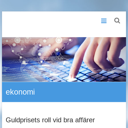
Hoppa
Design
till
innehåll
för
webben
ekonomi
Guldprisets roll vid bra affärer