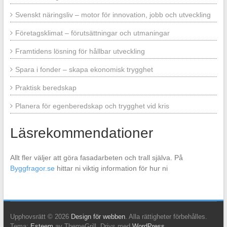
Svenskt näringsliv – motor för innovation, jobb och utveckling
Företagsklimat – förutsättningar och utmaningar
Framtidens lösning för hållbar utveckling
Spara i fonder – skapa ekonomisk trygghet
Praktisk beredskap
Planera för egenberedskap och trygghet vid kris
Läsrekommendationer
Allt fler väljer att göra fasadarbeten och trall själva. På
Byggfragor.se
hittar ni viktig information för hur ni
Upphovsrätt © 2026
Design för webben
. Alla rättigheter förbehålles.
Tema:
Esteem
av ThemeGrill. Drivs med
WordPress
.