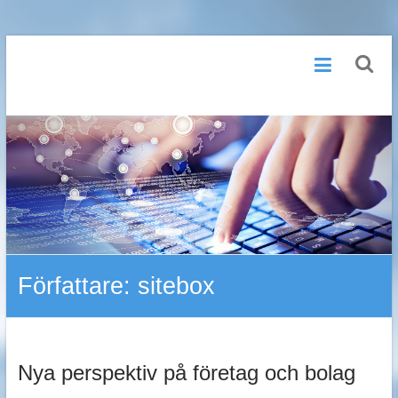
Hoppa
Design
till
innehåll
för
webben
Författare:
sitebox
Nya perspektiv på företag och bolag