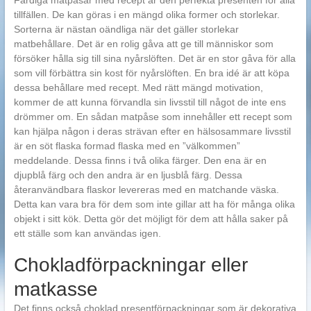
Färdiga matpåsar med recept är den perfekta presenten för alla
tillfällen. De kan göras i en mängd olika former och storlekar.
Sorterna är nästan oändliga när det gäller storlekar
matbehållare. Det är en rolig gåva att ge till människor som
försöker hålla sig till sina nyårslöften. Det är en stor gåva för alla
som vill förbättra sin kost för nyårslöften. En bra idé är att köpa
dessa behållare med recept. Med rätt mängd motivation,
kommer de att kunna förvandla sin livsstil till något de inte ens
drömmer om. En sådan matpåse som innehåller ett recept som
kan hjälpa någon i deras strävan efter en hälsosammare livsstil
är en söt flaska formad flaska med en ”välkommen”
meddelande. Dessa finns i två olika färger. Den ena är en
djupblå färg och den andra är en ljusblå färg. Dessa
återanvändbara flaskor levereras med en matchande väska.
Detta kan vara bra för dem som inte gillar att ha för många olika
objekt i sitt kök. Detta gör det möjligt för dem att hålla saker på
ett ställe som kan användas igen.
Chokladförpackningar eller
matkasse
Det finns också choklad presentförpackningar som är dekorativa