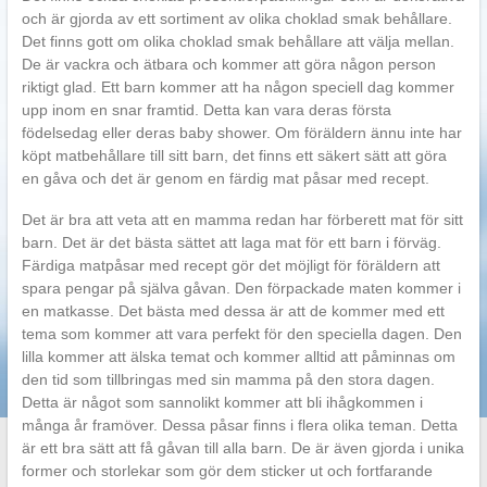
och är gjorda av ett sortiment av olika choklad smak behållare.
Det finns gott om olika choklad smak behållare att välja mellan.
De är vackra och ätbara och kommer att göra någon person
riktigt glad. Ett barn kommer att ha någon speciell dag kommer
upp inom en snar framtid. Detta kan vara deras första
födelsedag eller deras baby shower. Om föräldern ännu inte har
köpt matbehållare till sitt barn, det finns ett säkert sätt att göra
en gåva och det är genom en färdig mat påsar med recept.
Det är bra att veta att en mamma redan har förberett mat för sitt
barn. Det är det bästa sättet att laga mat för ett barn i förväg.
Färdiga matpåsar med recept gör det möjligt för föräldern att
spara pengar på själva gåvan. Den förpackade maten kommer i
en matkasse. Det bästa med dessa är att de kommer med ett
tema som kommer att vara perfekt för den speciella dagen. Den
lilla kommer att älska temat och kommer alltid att påminnas om
den tid som tillbringas med sin mamma på den stora dagen.
Detta är något som sannolikt kommer att bli ihågkommen i
många år framöver. Dessa påsar finns i flera olika teman. Detta
är ett bra sätt att få gåvan till alla barn. De är även gjorda i unika
former och storlekar som gör dem sticker ut och fortfarande