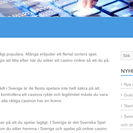
igt populära. Många erbjuder ett flertal sorters spel,
s att titta efter när du söker ett casino online så att du på
NYH
Nya 
lt i Sverige är de flesta spelare inte helt säkra på att
 kontrollera ett casinos rykte och legitimitet måste du vara
Guldp
lla riktiga casinon har en licens.
Star
Sven
er på att du spelar lagligt. I Sverige är det Svenska Spel
och ut
m du sitter hemma i Sverige och spelar på online casino