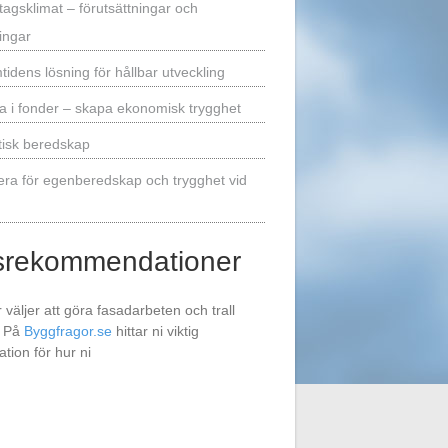
tagsklimat – förutsättningar och
ingar
tidens lösning för hållbar utveckling
a i fonder – skapa ekonomisk trygghet
tisk beredskap
era för egenberedskap och trygghet vid
srekommendationer
er väljer att göra fasadarbeten och trall
. På
Byggfragor.se
hittar ni viktig
ation för hur ni