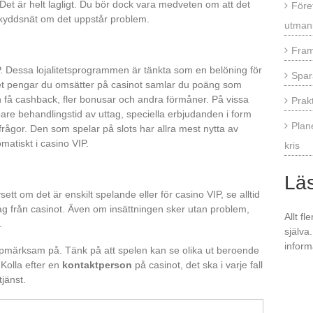
 Det är helt lagligt. Du bör dock vara medveten om att det
Före
a skyddsnät om det uppstår problem.
utman
Fram
. Dessa lojalitetsprogrammen är tänkta som en belöning för
Spar
et pengar du omsätter på casinot samlar du poäng som
n få cashback, fler bonusar och andra förmåner. På vissa
Prak
re behandlingstid av uttag, speciella erbjudanden i form
Plan
rågor. Den som spelar på slots har allra mest nytta av
matiskt i casino VIP.
kris
Lä
ett om det är enskilt spelande eller för casino VIP, se alltid
 uttag från casinot. Även om insättningen sker utan problem,
Allt fl
.
själva
inform
pmärksam på. Tänk på att spelen kan se olika ut beroende
 Kolla efter en
kontaktperson
på casinot, det ska i varje fall
tjänst.