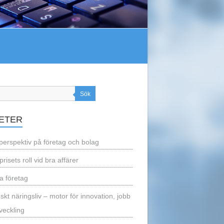
Sök
ETER
perspektiv på företag och bolag
risets roll vid bra affärer
ta företag
skt näringsliv – motor för innovation, jobb
veckling